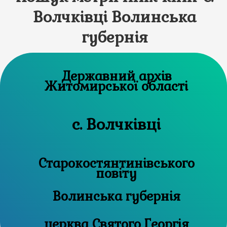
Волчківці Волинська
губернія
Державний архів
Житомирської області
с. Волчківці
Старокостянтинівського
повіту
Волинська губернія
церква Святого Георгія