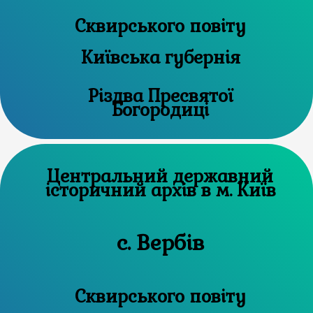
Сквирського повіту
Київська губернія
Різдва Пресвятої
Богородиці
Центральний державний
історичний архів в м. Київ
с. Вербів
Сквирського повіту