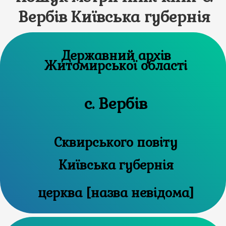
Вербів Київська губернія
Державний архів
Житомирської області
с. Вербів
Сквирського повіту
Київська губернія
церква [назва невідома]