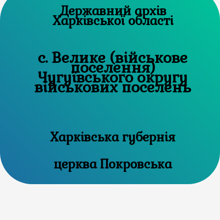
Державний архів
Харківської області
с. Велике (військове
поселення)
Чугуївського округу
військових поселень
Харківська губернія
церква Покровська