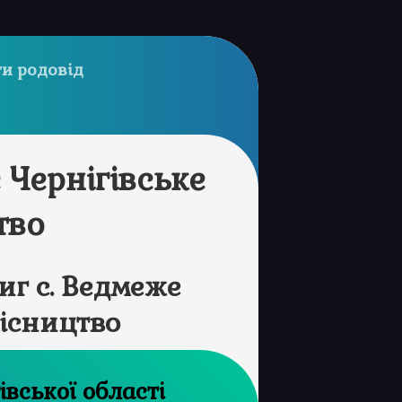
и родовід
 Чернігівське
тво
г с. Ведмеже
місництво
рхів Чернігівської області