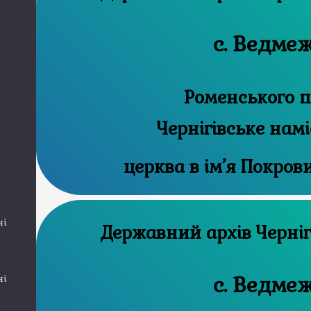
с. Ведме
Роменського п
Чернігівське нам
церква в ім’я Покров
ні
Державний а
с. Ведме
ні