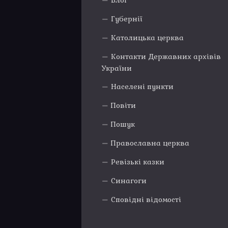
Блог
Губернії
Католицька церква
Контакти Державних архівів
України
Населені пункти
Повіти
Пошук
Православна церква
Ревізькі казки
Синагоги
Сповідні відомості