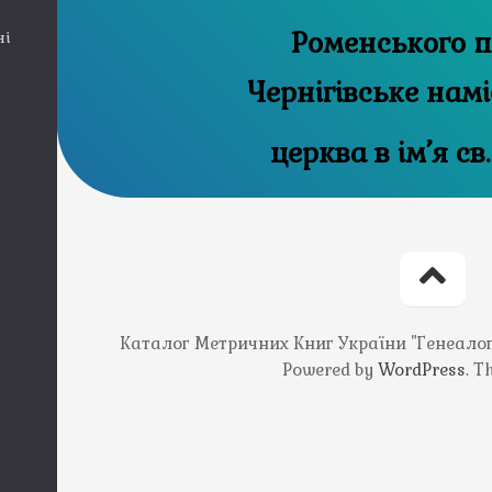
Роменського п
ні
Чернігівське нам
церква в ім’я св.
Каталог Метричних Книг України "Генеалогія
Powered by
WordPress
. 