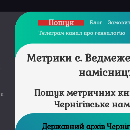
Пошук
Блог
Замовит
Телеграм-канал про генеалогію
Метрики с. Ведмеже
и
намісниц
Пошук метричних кни
ук
Чернігівське на
Державний а