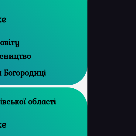
же
овіту
ісництво
и Богородиці
рхів Чернігівської області
же