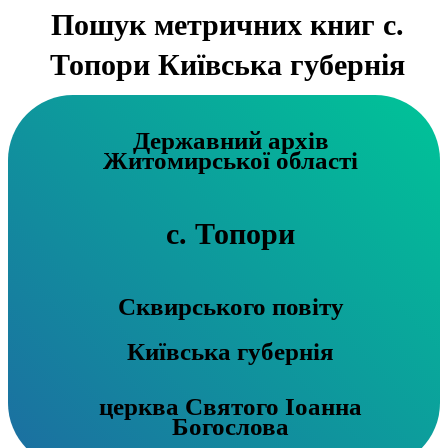
Пошук метричних книг с.
Топори Київська губернія
Державний архів
Житомирської області
с. Топори
Сквирського повіту
Київська губернія
церква Святого Іоанна
Богослова