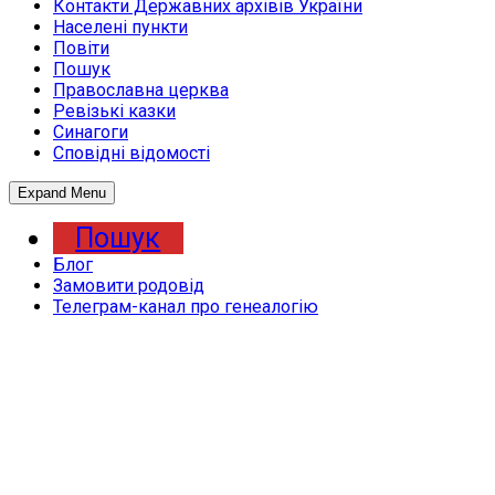
Контакти Державних архівів України
Населені пункти
Повіти
Пошук
Православна церква
Ревізькі казки
Синагоги
Сповідні відомості
Expand Menu
Пошук
Блог
Замовити родовід
Телеграм-канал про генеалогію