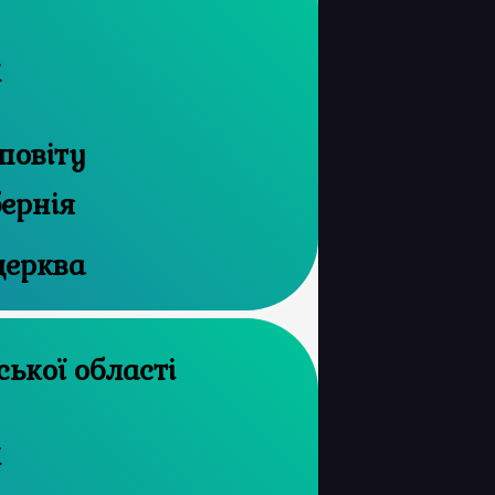
и
повіту
бернія
церква
й архів Сумської області
и