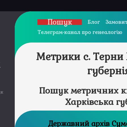
Пошук
Блог
Замовит
Телеграм-канал про генеалогію
Метрики с. Терни
и
губерні
Пошук метричних кн
ук
Харківська гу
Державни