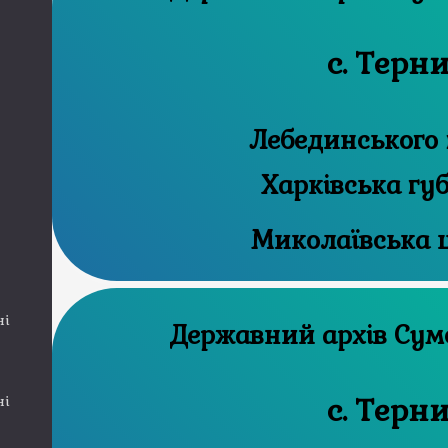
с. Терн
Лебединського 
Харківська гу
Миколаївська 
ні
Державни
с. Терн
ні