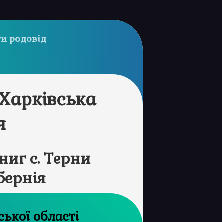
и родовід
 Харківська
я
иг с. Терни
бернія
й архів Сумської області