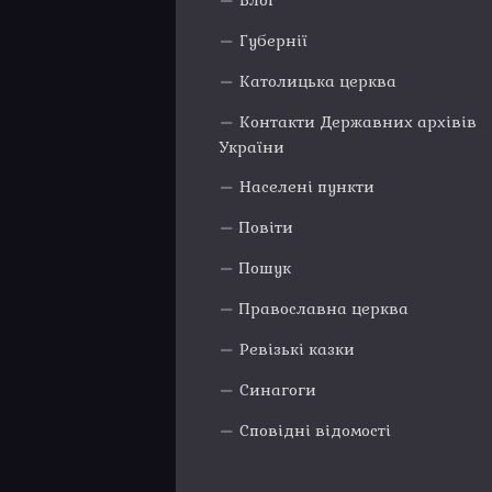
Блог
Губернії
Католицька церква
Контакти Державних архівів
України
Населені пункти
Повіти
Пошук
Православна церква
Ревізькі казки
Синагоги
Сповідні відомості