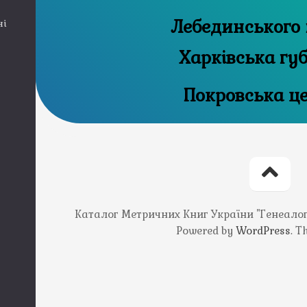
Лебединського 
ні
Харківська гу
Покровська ц
Каталог Метричних Книг України "Генеалогія
Powered by
WordPress
. 