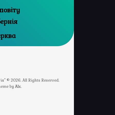
повіту
бернія
ерква
" © 2026. All Rights Reserved.
Theme by
Alx
.