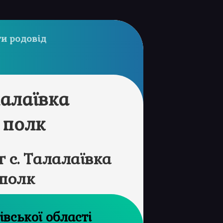
и родовід
лалаївка
 полк
 с. Талалаївка
полк
рхів Чернігівської області