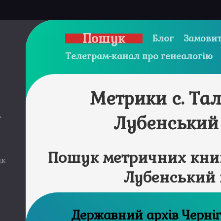
Пошук
Блог
Замовит
Телеграм-канал про генеалогію
Метрики с. Та
и
Лубенський
Пошук метричних книг
ук
Лубенський 
Державний а