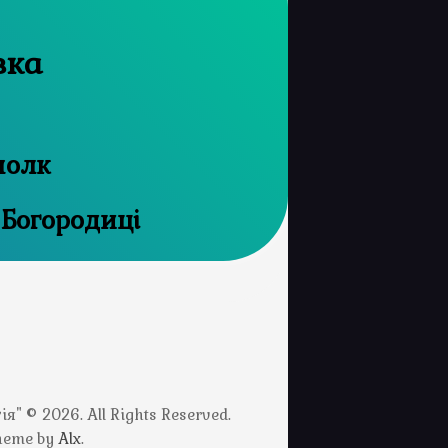
вка
полк
 Богородиці
" © 2026. All Rights Reserved.
Theme by
Alx
.