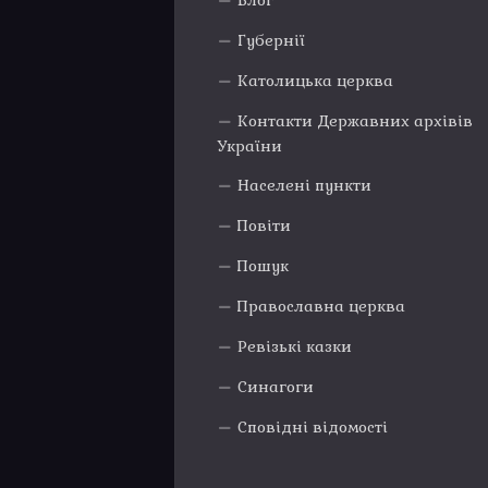
Блог
Губернії
Католицька церква
Контакти Державних архівів
України
Населені пункти
Повіти
Пошук
Православна церква
Ревізькі казки
Синагоги
Сповідні відомості