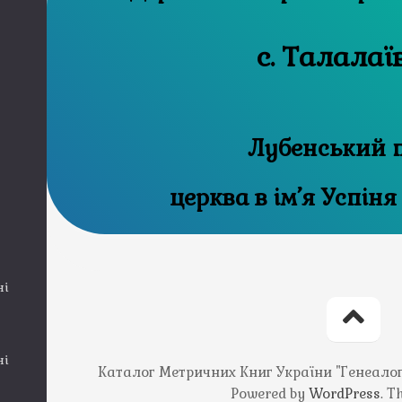
с. Талалаї
Лубенський 
церква в ім’я Успіня
ні
ні
Каталог Метричних Книг України "Генеалогія
Powered by
WordPress
. 