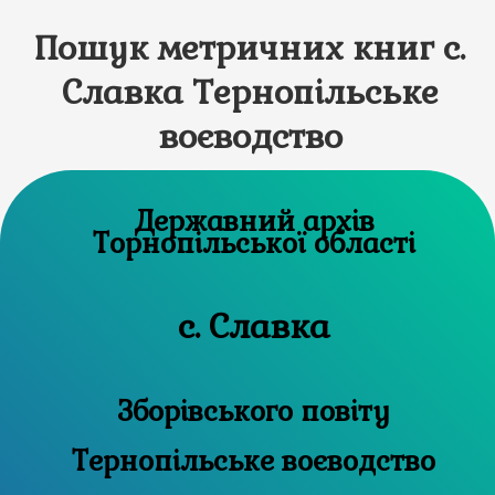
Пошук метричних книг с.
Славка Тернопільське
воєводство
Державний архів
Торнопільської області
с. Славка
Зборівського повіту
Тернопільське воєводство