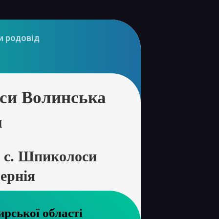
и родовід
си Волинська
я
 с. Шпиколоси
ернія
хів Житомирської області