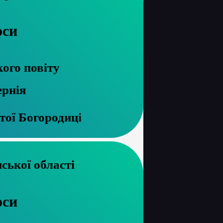
оси
ого повіту
ернія
тої Богородиці
архів Волинської області
оси