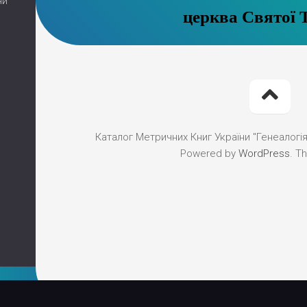
ни
церква Святої 
Каталог Метричних Книг України "Генеалогія"
Powered by
WordPress
. T