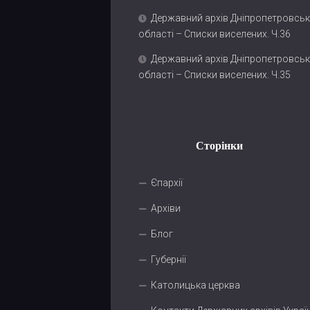
Державний архів Дніпропетровськ
області – Списки виселених. Ч.36
Державний архів Дніпропетровськ
області – Списки виселених. Ч.35
Сторінки
Єпархії
Архіви
Блог
Губернії
Католицька церква