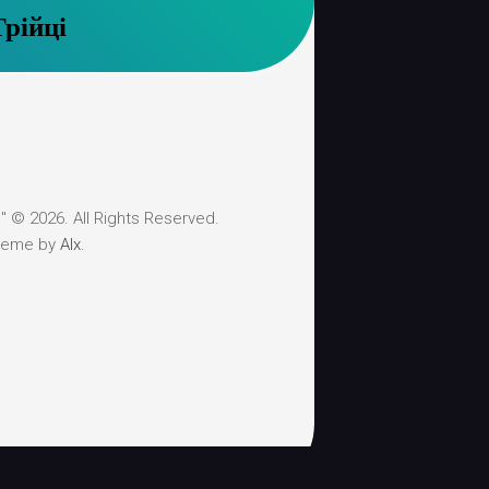
Трійці
 © 2026. All Rights Reserved.
heme by
Alx
.