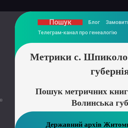
Пошук
Блог
Замовит
Телеграм-канал про генеалогію
Метрики с. Шпиколо
губерні
Пошук метричних книг
 в
Волинська губ
Державний ар