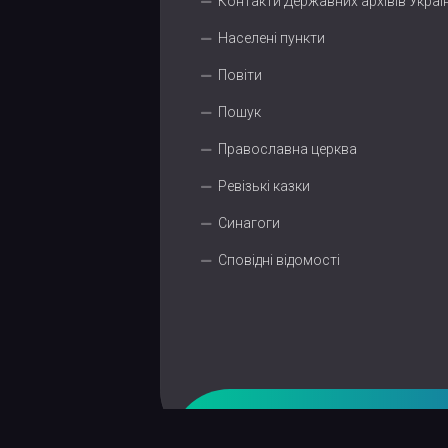
Контакти Державних архівів Украї
Населені пункти
Повіти
Пошук
Православна церква
Ревізькі казки
Синагоги
Сповідні відомості