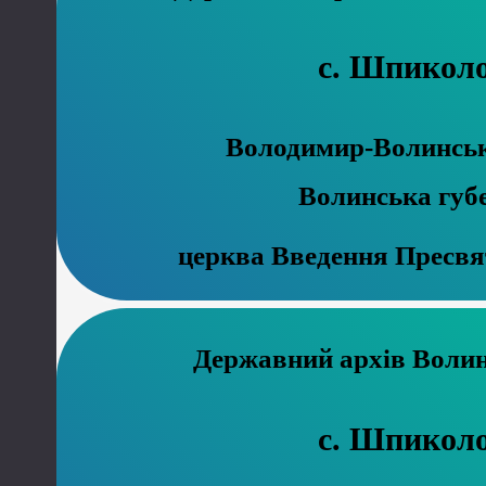
с. Шпикол
Володимир-Волинськ
Волинська губ
церква Введення Пресвя
Державний 
с. Шпикол