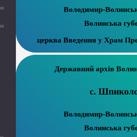
Володимир-Волинськ
ої
Волинська губ
ої
церква Введення у Храм Пре
Державний 
с. Шпикол
Володимир-Волинськ
Волинська губ