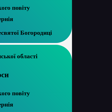
ого повіту
ернія
святої Богородиці
архів Волинської області
оси
ого повіту
ернія