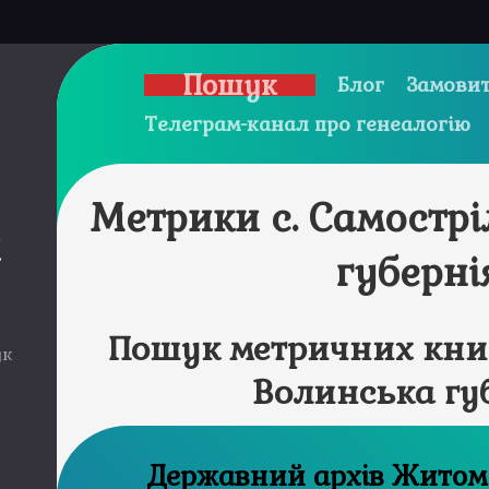
Пошук
Блог
Замовит
Телеграм-канал про генеалогію
Метрики с. Самостр
и
губерні
Пошук метричних книг
ук
Волинська гу
Державний а