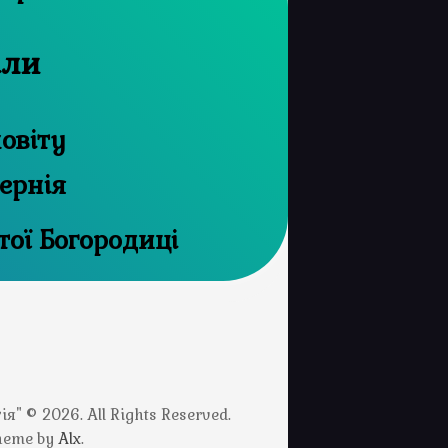
іли
овіту
ернія
тої Богородиці
" © 2026. All Rights Reserved.
Theme by
Alx
.