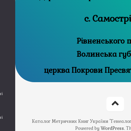
с. Самостр
Рівненського п
Волинська губ
церква Покрови Пресвя
ні
ні
Каталог Метричних Книг України "Генеалогія
Powered by
WordPress
. 