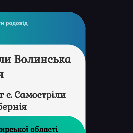
и родовід
іли Волинська
я
 с. Самостріли
бернія
рхів Житомирської області