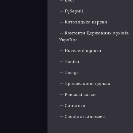
Блог
Губернії
Католицька церква
Контакти Державних архівів
України
Населені пункти
Повіти
Пошук
Православна церква
Ревізькі казки
Синагоги
Сповідні відомості