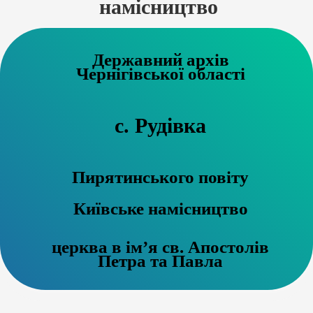
намісництво
Державний архів
Чернігівської області
с. Рудівка
Пирятинського повіту
Київське намісництво
церква в ім’я св. Апостолів
Петра та Павла