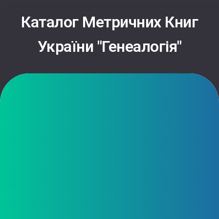
Skip
to
Каталог Метричних Книг
content
України "Генеалогія"