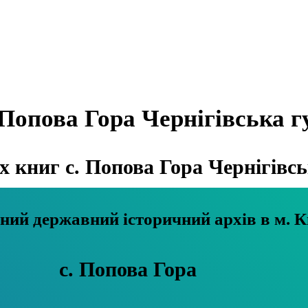
Попова Гора Чернігівська г
книг с. Попова Гора Чернігівсь
Центральний державний історичний архів в м
с. Попова Гора