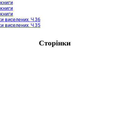
 книги
 книги
 книги
и виселених. Ч.36
и виселених. Ч.35
Сторінки