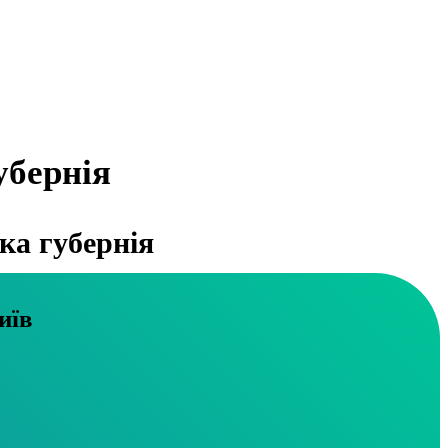
убернія
ка губернія
. Київ