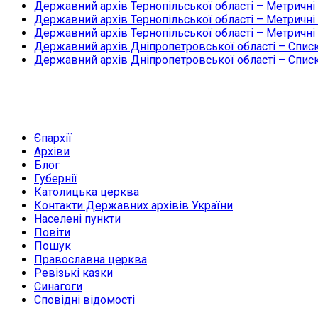
Державний архів Тернопільської області – Метричні
Державний архів Тернопільської області – Метричні
Державний архів Тернопільської області – Метричні
Державний архів Дніпропетровської області – Списк
Державний архів Дніпропетровської області – Списк
Єпархії
Архіви
Блог
Губернії
Католицька церква
Контакти Державних архівів України
Населені пункти
Повіти
Пошук
Православна церква
Ревізькі казки
Синагоги
Сповідні відомості