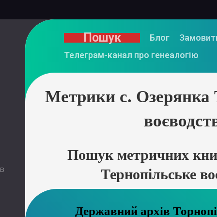
Пошук
Блог
Замовит
Телеграм-канал про генеалогію
Метрики с. Озерянка 
воєводст
Пошук метричних книг
 в
Тернопільське во
Державний арх