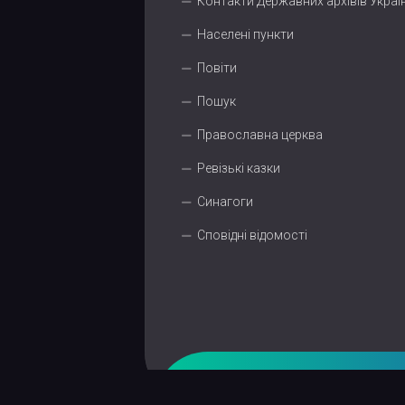
Контакти Державних архівів Украї
Населені пункти
Повіти
Пошук
Православна церква
Ревізькі казки
Синагоги
Сповідні відомості