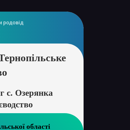
и родовід
Тернопільське
во
 с. Озерянка
єводство
ів Торнопільської області