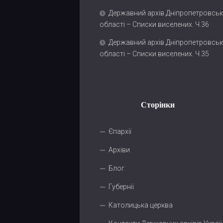
Державний архів Дніпропетровськ
області – Списки виселених. Ч.36
Державний архів Дніпропетровськ
області – Списки виселених. Ч.35
Сторінки
Єпархії
Архіви
Блог
Губернії
Католицька церква