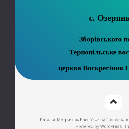
с. Озерян
Зборівського п
Тернопільське во
церква Воскресіння 
Каталог Метричних Книг України "Генеалогія"
Powered by
WordPress
. T