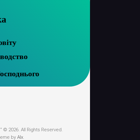
ка
овіту
єводство
Господнього
 © 2026. All Rights Reserved.
heme by
Alx
.