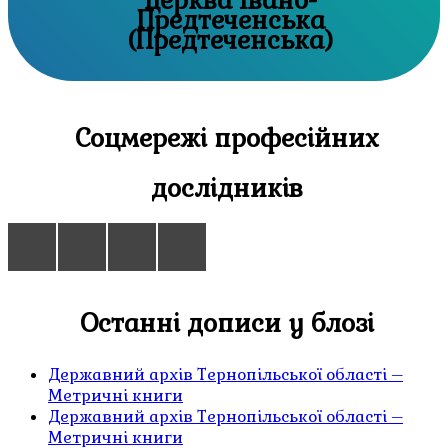
Предтечeнська
(Предтечeнська)
Соцмережі професійних
дослідників
Останні дописи у блозі
Державний архів Тернопільської області –
Метричні книги
Державний архів Тернопільської області –
Метричні книги