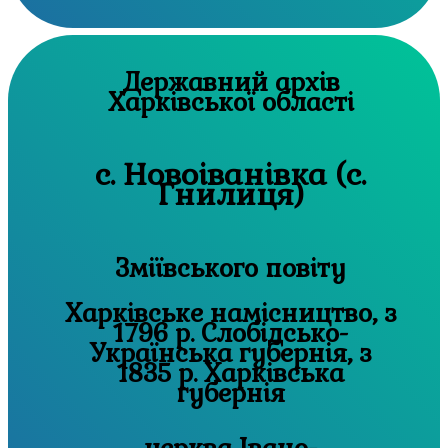
Державний архів
Харківської області
с. Новоіванівка (с.
Гнилиця)
Зміївського повіту
Харківське намісництво, з
1796 р. Слобідсько-
Українська губернія, з
1835 р. Харківська
губернія
церква Івано-