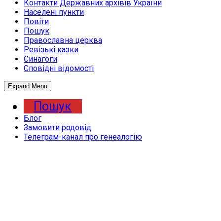
Контакти Державних архівів України
Населені пункти
Повіти
Пошук
Православна церква
Ревізькі казки
Синагоги
Сповідні відомості
Expand Menu
Пошук
Блог
Замовити родовід
Телеграм-канал про генеалогію