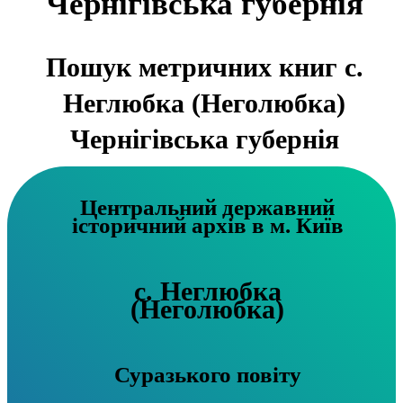
Чернігівська губернія
Пошук метричних книг с.
Неглюбка (Неголюбка)
Чернігівська губернія
Центральний державний
історичний архів в м. Київ
с. Неглюбка
(Неголюбка)
Суразького повіту