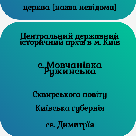
церква [назва невідома]
Центральний державний
історичний архів в м. Київ
с. Мовчанівка
Ружинська
Сквирського повіту
Київська губернія
св. Димитрїя