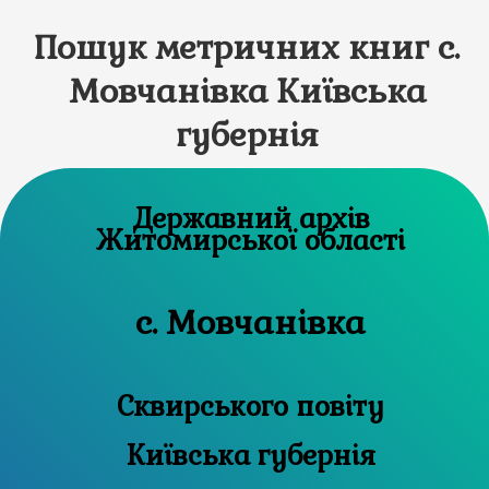
Пошук метричних книг с.
Мовчанівка Київська
губернія
Державний архів
Житомирської області
с. Мовчанівка
Сквирського повіту
Київська губернія