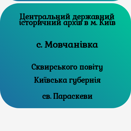
Центральний державний
історичний архів в м. Київ
с. Мовчанівка
Сквирського повіту
Київська губернія
св. Параскеви