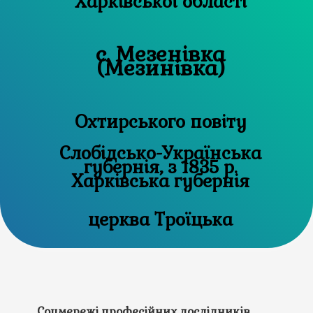
Харківської області
с. Мезенівка
(Мезинівка)
Охтирського повіту
Слобідсько-Українська
губернія, з 1835 р.
Харківська губернія
церква Троїцька
Соцмережі професійних дослідників