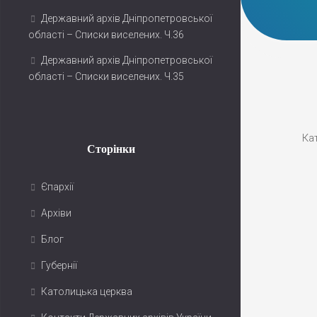
Державний архів Дніпропетровської
області – Списки виселених. Ч.36
Державний архів Дніпропетровської
області – Списки виселених. Ч.35
Ка
Сторінки
Єпархії
Архіви
Блог
Губернії
Католицька церква