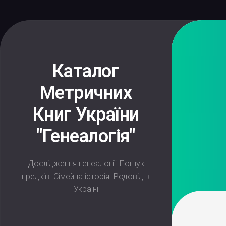
Skip
to
content
Каталог
Метричних
Книг України
"Генеалогія"
Дослідження генеалогії. Пошук
предків. Сімейна історія. Родовід в
Україні