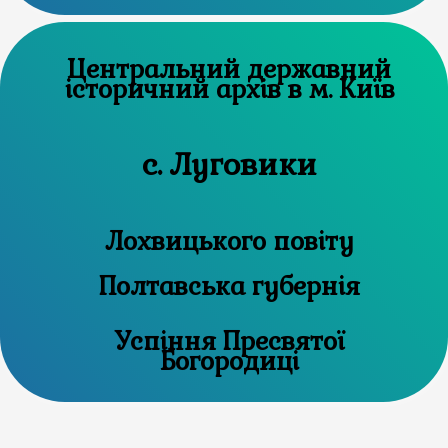
Центральний державний
історичний архів в м. Київ
с. Луговики
Лохвицького повіту
Полтавська губернія
Успіння Пресвятої
Богородиці