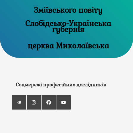
Зміївського повіту
Слобідсько-Українська
губернія
церква Миколаївська
Соцмережі професійних дослідників