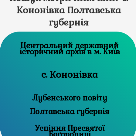
Кононівка Полтавська
губернія
Центральний державний
історичний архів в м. Київ
с. Кононівка
Лубенського повіту
Полтавська губернія
Успіння Пресвятої
Богородиці