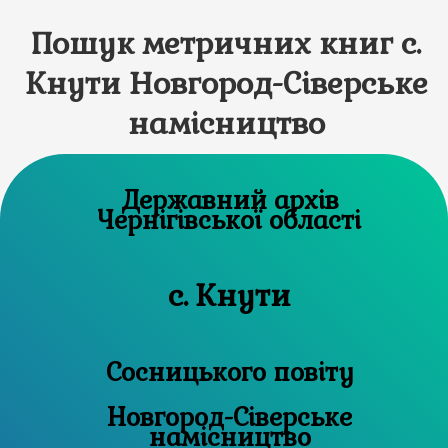
Пошук метричних книг с.
Кнути Новгород-Сіверське
намісництво
Державний архів
Чернігівської області
с. Кнути
Сосницького повіту
Новгород-Сіверське
намісництво