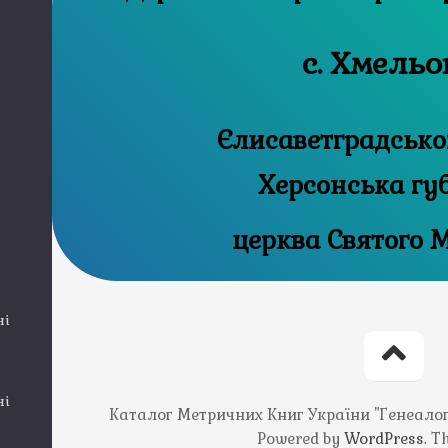
с. Хмельо
Єлисаветградсько
Херсонська гу
церква Святого 
ні
ні
Каталог Метричних Книг України "Генеалогія
Powered by
WordPress
. 