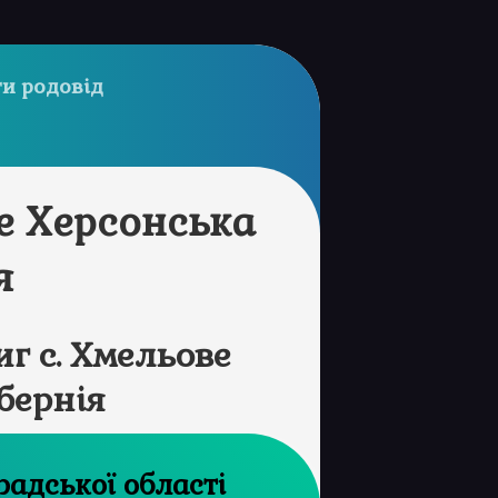
и родовід
е Херсонська
я
г с. Хмельове
бернія
хів Кіровоградської області