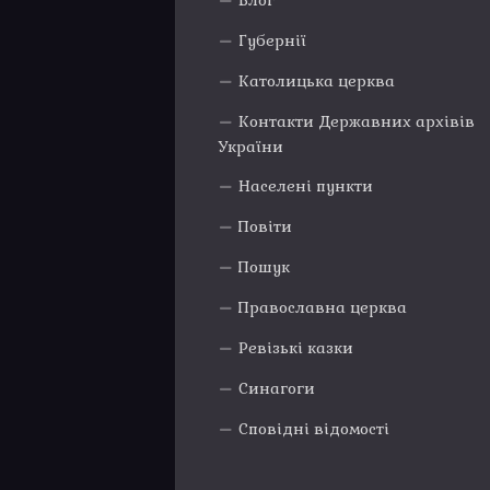
Блог
Губернії
Католицька церква
Контакти Державних архівів
України
Населені пункти
Повіти
Пошук
Православна церква
Ревізькі казки
Синагоги
Сповідні відомості