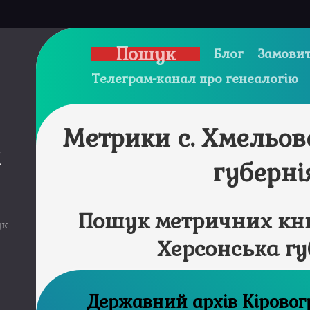
Пошук
Блог
Замовит
Телеграм-канал про генеалогію
Метрики с. Хмельов
и
губерні
Пошук метричних кни
ук
Херсонська гу
Державний ар