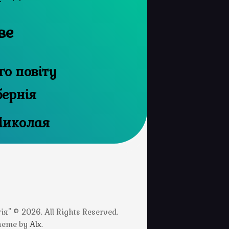
ве
го повіту
бернія
Миколая
" © 2026. All Rights Reserved.
Theme by
Alx
.