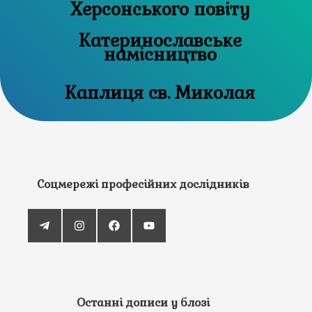
Херсонського повіту
Катеринославське
намісництво
Каплиця св. Миколая
Соцмережі професійних дослідників
Останні дописи у блозі