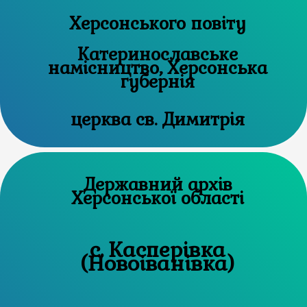
Херсонського повіту
Катеринославське
намісництво, Херсонська
губернія
церква св. Димитрія
Державний архів
Херсонської області
с. Касперівка
(Новоіванівка)