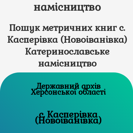
намісництво
Пошук метричних книг с.
Касперівка (Новоіванівка)
Катеринославське
намісництво
Державний архів
Херсонської області
с. Касперівка
(Новоіванівка)