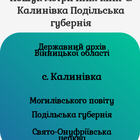
Калинівка Подільська
губернія
Державний архів
Вінницької області
с. Калинівка
Могилівського повіту
Подільська губернія
Свято-Онуфріївська
церква