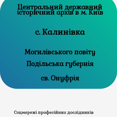
Центральний державний
історичний архів в м. Київ
с. Калинівка
Могилівського повіту
Подільська губернія
св. Онуфрія
Соцмережі професійних дослідників