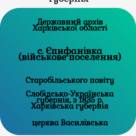
Державний архів
Харківської області
с. Єпифанівка
(військове поселення)
Старобільського повіту
Слобідсько-Українська
губернія, з 1835 р.
Харківська губернія
церква Василівська