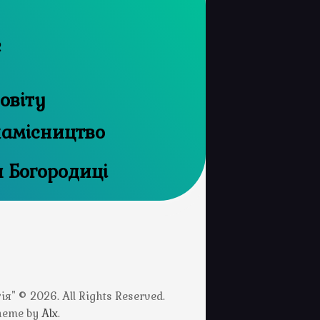
е
овіту
намісництво
и Богородиці
" © 2026. All Rights Reserved.
Theme by
Alx
.