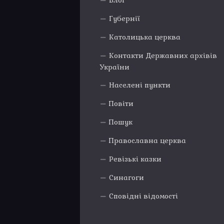
Блог
Губернії
Католицька церква
Контакти Державних архівів
України
Населені пункти
Повіти
Пошук
Православна церква
Ревізькі казки
Синагоги
Сповідні відомості