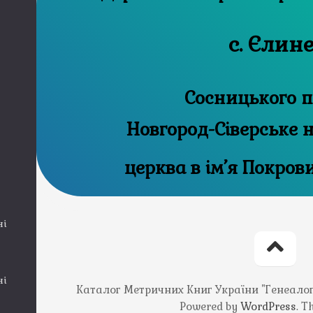
с. Єлин
Сосницького п
Новгород-Сіверське 
церква в ім’я Покров
ні
ні
Каталог Метричних Книг України "Генеалогія
Powered by
WordPress
. 