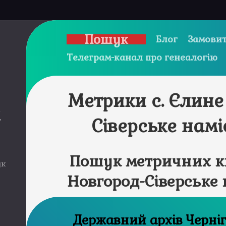
Пошук
Блог
Замовит
Телеграм-канал про генеалогію
Метрики с. Єлине
и
Сіверське нам
Пошук метричних кн
ук
Новгород-Сіверське
Державний а