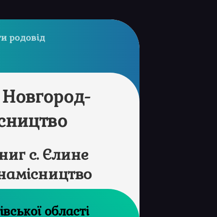
и родовід
 Новгород-
ісництво
иг с. Єлине
 намісництво
рхів Чернігівської області