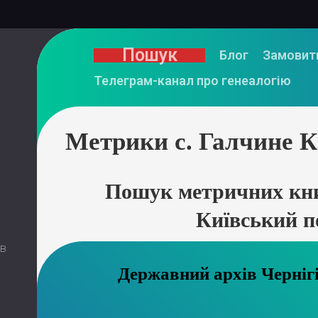
Пошук
Блог
Замовит
Телеграм-канал про генеалогію
Метрики с. Галчине К
Пошук метричних кни
Київський п
 в
Державний ар