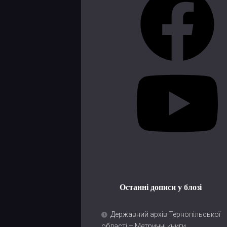
Youtube
Останні дописи у блозі
Державний архів Тернопільської
області – Метричні книги