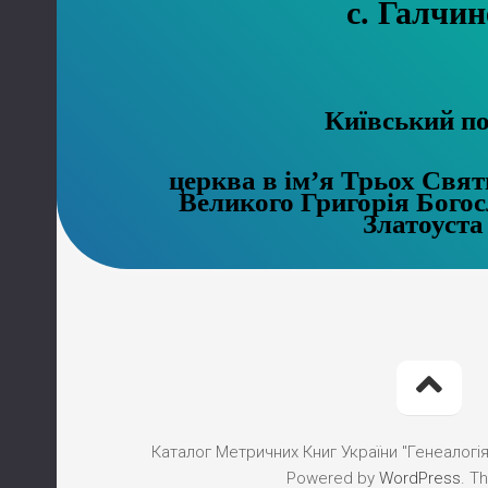
с. Галчин
Київський п
церква в ім’я Трьох Свят
Великого Григорія Богос
Златоуста
Каталог Метричних Книг України "Генеалогія"
Powered by
WordPress
. T