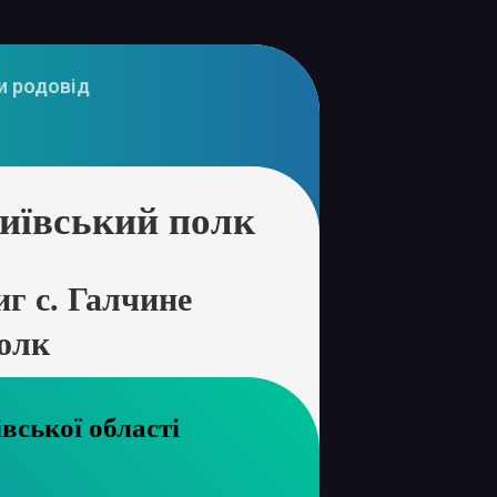
и родовід
иївський полк
г с. Галчине
олк
хів Чернігівської області