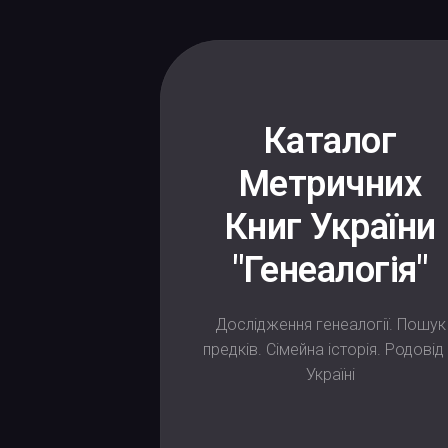
Skip
to
content
Каталог
Метричних
Книг України
"Генеалогія"
Дослідження генеалогії. Пошук
предків. Сімейна історія. Родовід
Україні