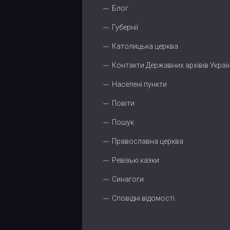
Блог
Губернії
Католицька церква
Контакти Державних архівів Украї
Населені пункти
Повіти
Пошук
Православна церква
Ревізькі казки
Синагоги
Сповідні відомості