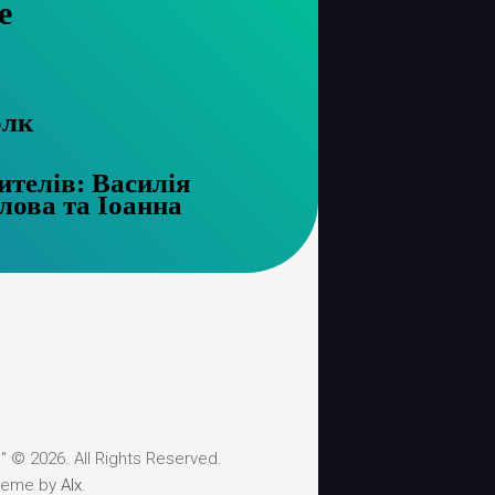
е
олк
ителів: Василія
лова та Іоанна
 © 2026. All Rights Reserved.
heme by
Alx
.