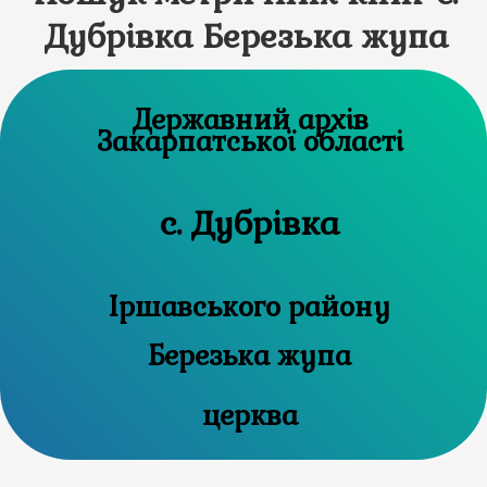
Дубрівка Березька жупа
Державний архів
Закарпатської області
с. Дубрівка
Іршавського району
Березька жупа
церква