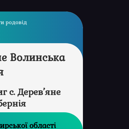
и родовід
не Волинська
я
 с. Дерев’яне
бернія
рхів Житомирської області