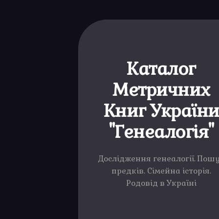
Skip
to
content
Каталог
Метричних
Книг Україн
"Генеалогія"
Дослідження генеалогії. Пош
предків. Сімейна історія.
Родовід в Україні