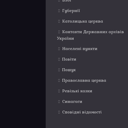
Блог
Губернії
Католицька церква
Контакти Державних архівів
України
Населені пункти
Повіти
Пошук
Православна церква
Ревізькі казки
Синагоги
Сповідні відомості