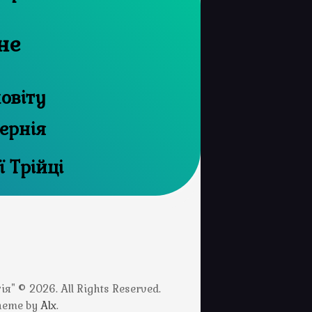
не
овіту
ернія
 Трійці
" © 2026. All Rights Reserved.
Theme by
Alx
.