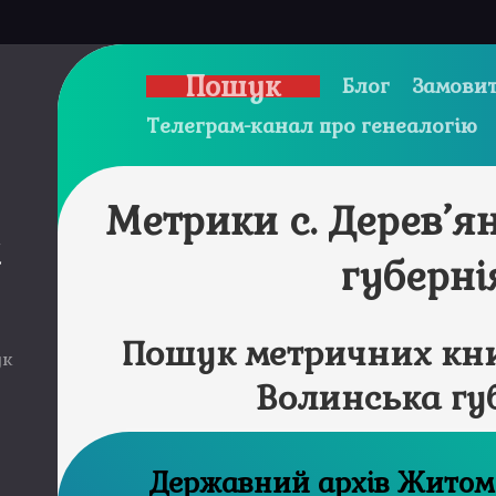
Пошук
Блог
Замовит
Телеграм-канал про генеалогію
Метрики с. Дерев’я
и
губерні
Пошук метричних книг
ук
Волинська гу
Державний а