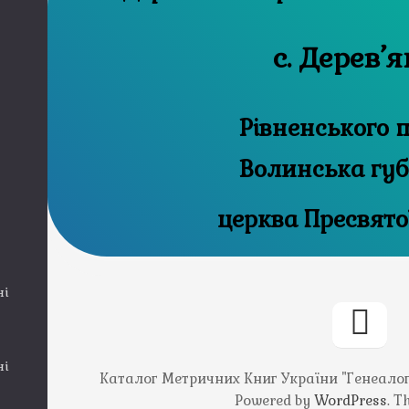
с. Дерев’я
Рівненського п
Волинська губ
церква Пресвятої
ні
ні
Каталог Метричних Книг України "Генеалогія
Powered by
WordPress
. 