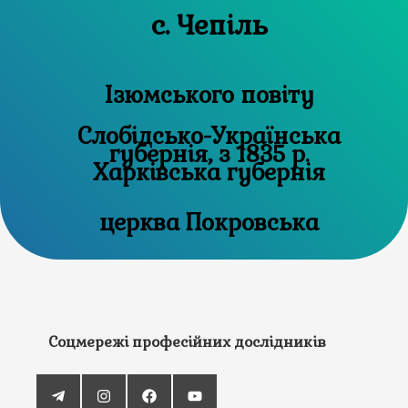
с. Чепіль
Ізюмського повіту
Слобідсько-Українська
губернія, з 1835 р.
Харківська губернія
церква Покровська
Соцмережі професійних дослідників