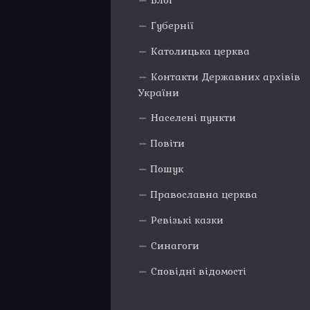
Блог
Губернії
Католицька церква
Контакти Державних архівів
України
Населені пункти
Повіти
Пошук
Православна церква
Ревізькі казки
Синагоги
Сповідні відомості