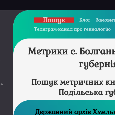
Пошук
Блог
Замовит
Телеграм-канал про генеалогію
Метрики с. Болган
и
губерні
Пошук метричних кни
ук
Подільська гу
Державний а