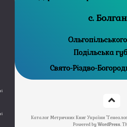
с. Болга
Ольгопільського
Подільська гу
Свято-Різдво-Богоро
ні
ні
Каталог Метричних Книг України "Генеалогія
Powered by
WordPress
. 