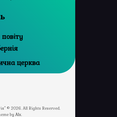
нь
 повіту
бернія
дична церква
" © 2026. All Rights Reserved.
Theme by
Alx
.