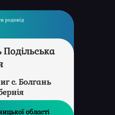
и родовід
ь Подільська
я
г с. Болгань
бернія
рхів Хмельницької області