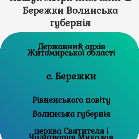
Бережки Волинська
губернія
Державний архів
Житомирської області
с. Бережки
Рівненського повіту
Волинська губернія
церква Святителя і
Чудотворця Миколая