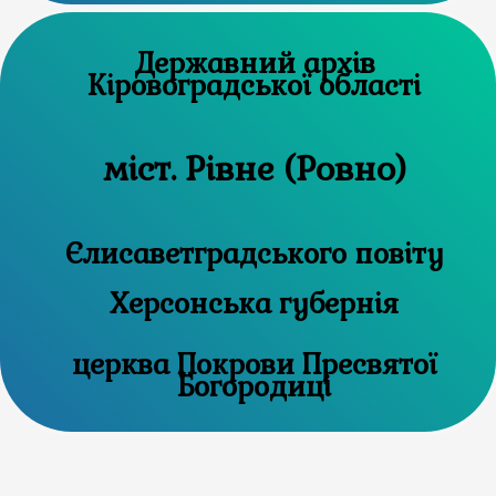
Державний архів
Кіровоградської області
міст. Рівне (Ровно)
Єлисаветградського повіту
Херсонська губернія
церква Покрови Пресвятої
Богородиці