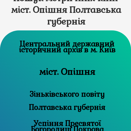
міст. Опішня Полтавська
губернія
Центральний державний
історичний архів в м. Київ
міст. Опішня
Зіньківського повіту
Полтавська губернія
Успіння Пресвятої
Богородиці Покрова