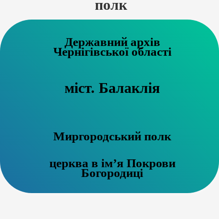
полк
Державний архів
Чернігівської області
міст. Балаклія
Миргородський полк
церква в ім’я Покрови
Богородиці