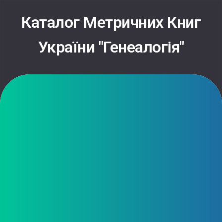
Skip
to
Каталог Метричних Книг
content
України "Генеалогія"