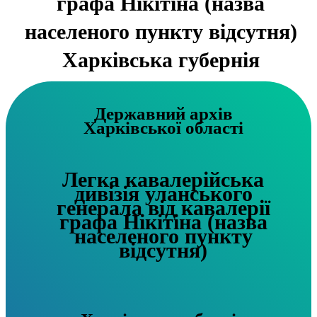
графа Нікітіна (назва
населеного пункту відсутня)
Харківська губернія
Державний архів
Харківської області
Легка кавалерійська
дивізія уланського
генерала від кавалерії
графа Нікітіна (назва
населеного пункту
відсутня)