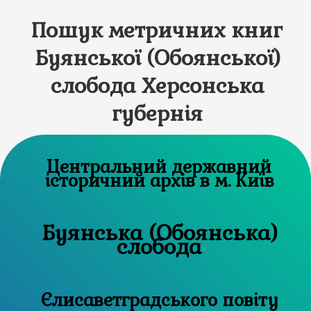
Пошук метричних книг
Буянської (Обоянської)
слобода Херсонська
губернія
Центральний державний
історичний архів в м. Київ
Буянська (Обоянська)
слобода
Єлисаветградського повіту