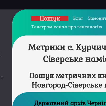
Пошук
Блог
Замовит
Телеграм-канал про генеалогію
Метрики с. Курчич
и
Сіверське нам
Пошук метричних кни
ук
Новгород-Сіверське
Державний а