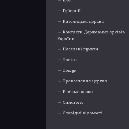
Блог
Губернії
Католицька церква
Контакти Державних архівів
України
Населені пункти
Повіти
Пошук
Православна церква
Ревізькі казки
Синагоги
Сповідні відомості