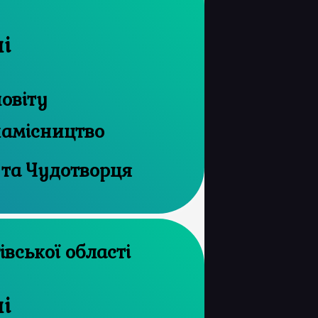
і
овіту
намісництво
 та Чудотворця
рхів Чернігівської області
і