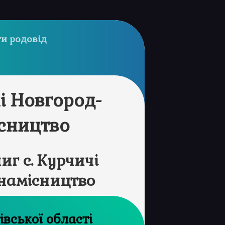
и родовід
і Новгород-
ісництво
г с. Курчичі
 намісництво
рхів Чернігівської області