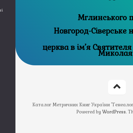
ні
Мглинського п
Новгород-Сіверське 
церква в ім’я Святителя
Миколая
Каталог Метричних Книг України "Генеалогія
Powered by
WordPress
. 