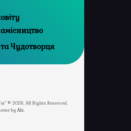
овіту
намісництво
 та Чудотворця
" © 2026. All Rights Reserved.
Theme by
Alx
.