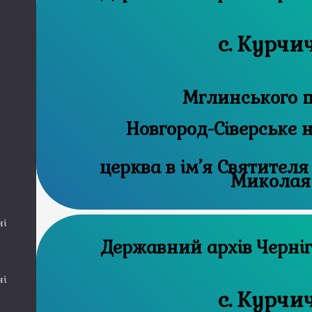
с. Курчич
Мглинського п
Новгород-Сіверське 
церква в ім’я Святителя
Миколая
ні
Державний а
ні
с. Курчич