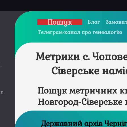
Пошук
Блог
Замовит
Телеграм-канал про генеалогію
Метрики с. Чопов
и
Сіверське нам
Пошук метричних кн
ук
Новгород-Сіверське
Державний а