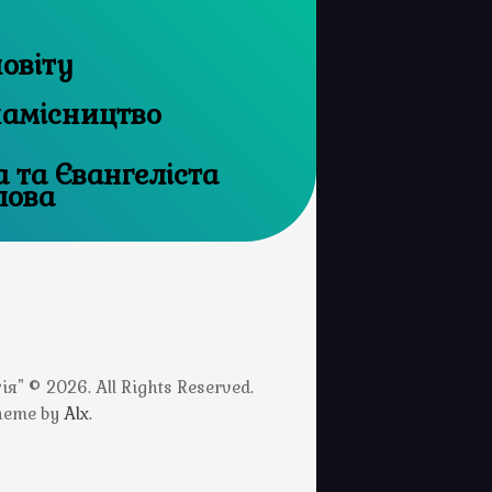
овіту
намісництво
а та Євангеліста
лова
" © 2026. All Rights Reserved.
Theme by
Alx
.