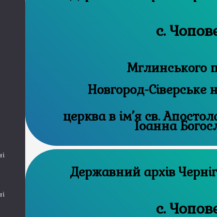
с. Чопов
Мглинського п
Новгород-Сіверське 
церква в ім’я св. Апостол
Іоанна Богос
ні
Державний а
ні
с. Чопов