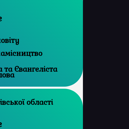
е
овіту
намісництво
а та Євангеліста
лова
рхів Чернігівської області
е