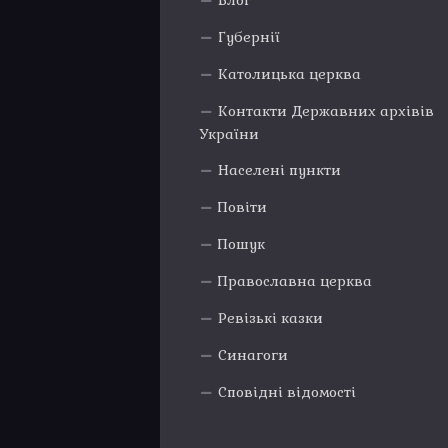
Блог
Губернії
Католицька церква
Контакти Державних архівів
України
Населені пункти
Повіти
Пошук
Православна церква
Ревізькі казки
Синагоги
Сповідні відомості