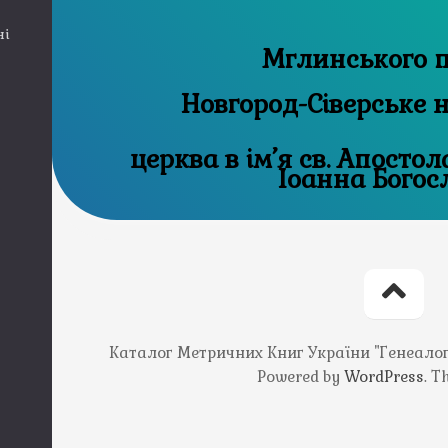
ні
Мглинського п
Новгород-Сіверське 
церква в ім’я св. Апостол
Іоанна Богос
Каталог Метричних Книг України "Генеалогія
Powered by
WordPress
. 