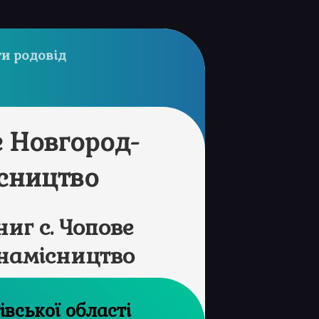
и родовід
е Новгород-
ісництво
иг с. Чопове
 намісництво
рхів Чернігівської області