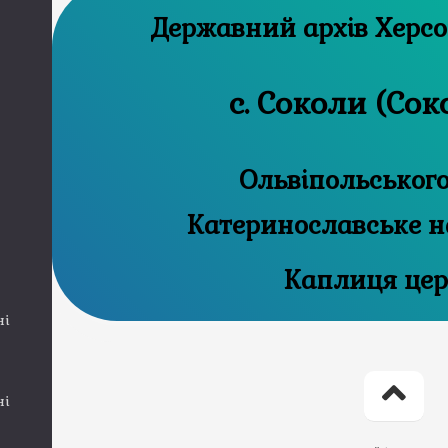
Державний 
с. Соколи (Сок
Ольвіпольського
Катеринославське н
Каплиця цер
ні
ні