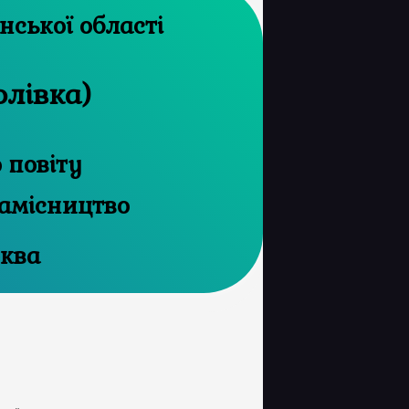
архів Херсонської області
олівка)
 повіту
амісництво
ква