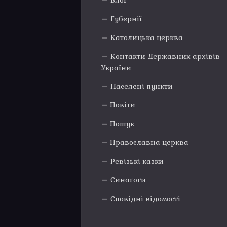
Блог
Губернії
Католицька церква
Контакти Державних архівів
України
Населені пункти
Повіти
Пошук
Православна церква
Ревізькі казки
Синагоги
Сповідні відомості