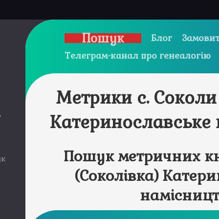
Пошук
Блог
Замовит
Телеграм-канал про генеалогію
Метрики с. Соколи
и
Катеринославське 
Пошук метричних кн
ук
(Соколівка) Катер
намісницт