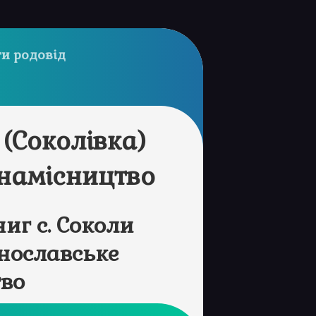
и родовід
 (Соколівка)
намісництво
иг с. Соколи
инославське
во