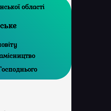
архів Херсонської області
нське
повіту
амісництво
Господнього