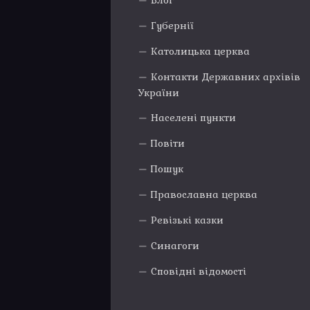
Блог
Губернії
Католицька церква
Контакти Державних архівів
України
Населені пункти
Повіти
Пошук
Православна церква
Ревізькі казки
Синагоги
Сповідні відомості