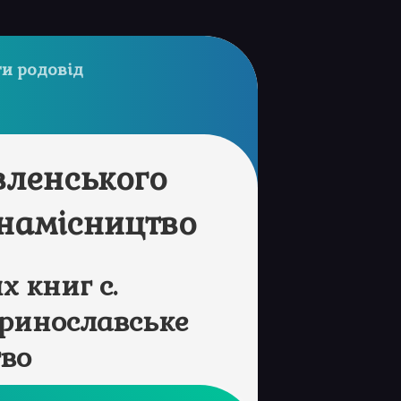
и родовід
вленського
намісництво
 книг с.
еринославське
во