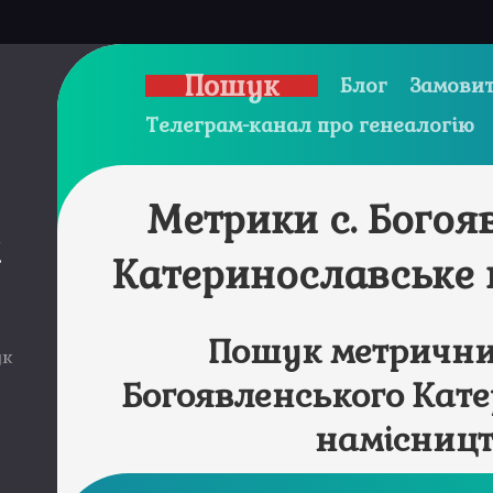
Пошук
Блог
Замовит
Телеграм-канал про генеалогію
Метрики с. Богоя
и
Катеринославське 
Пошук метричних
ук
Богоявленського Кат
намісницт