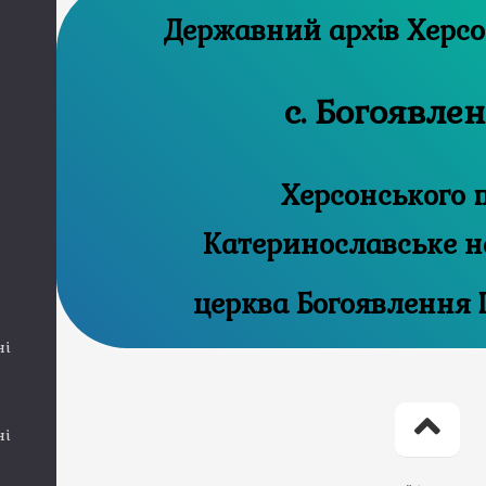
Державний 
с. Богоявле
Херсонського 
Катеринославське н
церква Богоявлення 
ні
ні