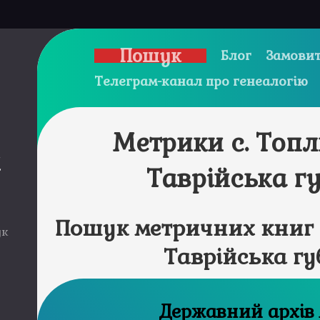
Пошук
Блог
Замовит
Телеграм-канал про генеалогію
Метрики с. Топл
и
Таврійська г
Пошук метричних книг с
ук
Таврійська гу