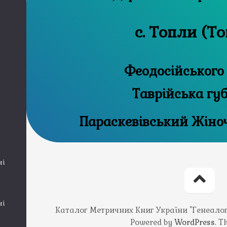
с. Топли (Т
Феодосійського
Таврійська гу
Параскевівський Жіно
ні
ні
Каталог Метричних Книг України "Генеалогія
Powered by
WordPress
. 