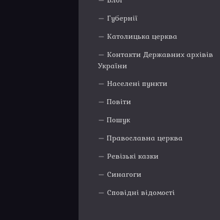
Блог
Губернії
Католицька церква
Контакти Державних архівів
України
Населені пункти
Повіти
Пошук
Православна церква
Ревізькі казки
Синагоги
Сповідні відомості