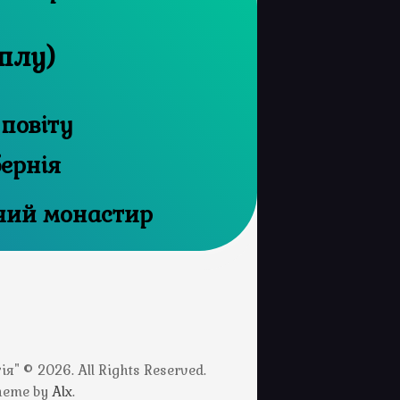
оплу)
 повіту
бернія
чий монастир
" © 2026. All Rights Reserved.
Theme by
Alx
.