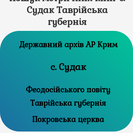
Судак Таврійська
губернія
Державний архів АР Крим
с. Судак
Феодосійського повіту
Таврійська губернія
Покровська церква