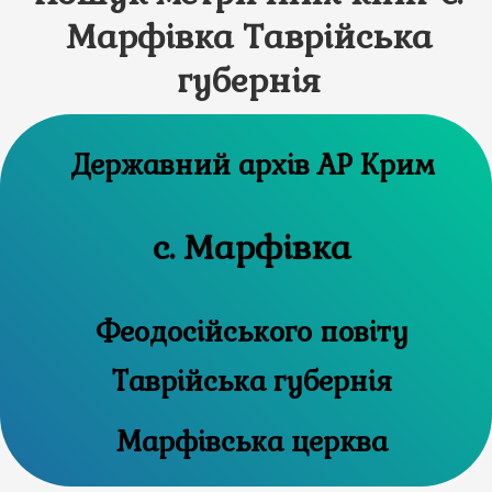
Марфівка Таврійська
губернія
Державний архів АР Крим
с. Марфівка
Феодосійського повіту
Таврійська губернія
Марфівська церква