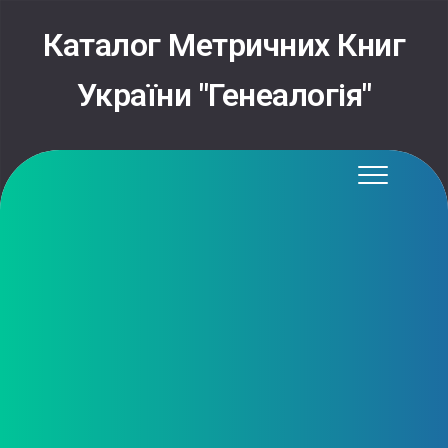
Skip
to
Каталог Метричних Книг
content
України "Генеалогія"