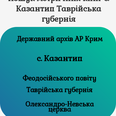
Казантип Таврійська
губернія
Державний архів АР Крим
с. Казантип
Феодосійського повіту
Таврійська губернія
Олександро-Невська
церква