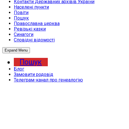
Контакти Державних архівів України
Населені пункти
Повіти
Пошук
Православна церква
Ревізькі казки
Синагоги
Сповідні відомості
Expand Menu
Пошук
Блог
Замовити родовід
Телеграм-канал про генеалогію