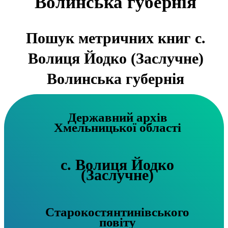
Волинська губернія
Пошук метричних книг с.
Волиця Йодко (Заслучне)
Волинська губернія
Державний архів
Хмельницької області
с. Волиця Йодко
(Заслучне)
Старокостянтинівського
повіту