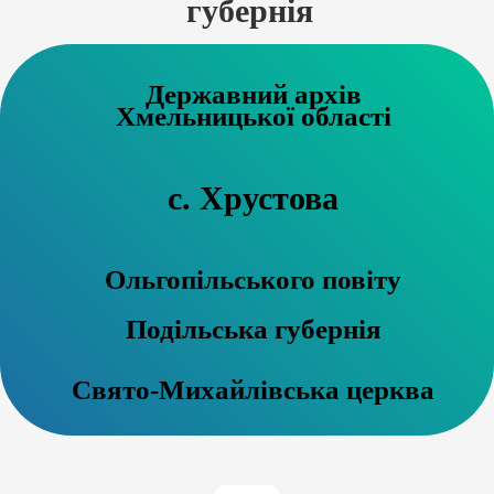
губернія
Державний архів
Хмельницької області
с. Хрустова
Ольгопільського повіту
Подільська губернія
Свято-Михайлівська церква