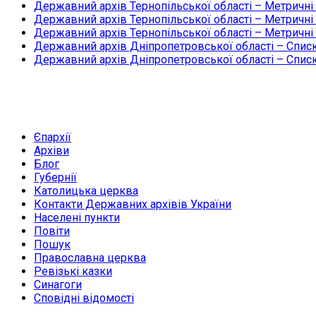
Державний архів Тернопільської області – Метричні
Державний архів Тернопільської області – Метричні
Державний архів Тернопільської області – Метричні
Державний архів Дніпропетровської області – Списк
Державний архів Дніпропетровської області – Списк
Єпархії
Архіви
Блог
Губернії
Католицька церква
Контакти Державних архівів України
Населені пункти
Повіти
Пошук
Православна церква
Ревізькі казки
Синагоги
Сповідні відомості