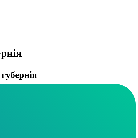
рнія
губернія