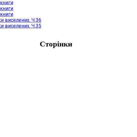
 книги
 книги
 книги
и виселених. Ч.36
и виселених. Ч.35
Сторінки