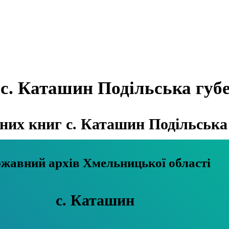
с. Каташин Подільська губе
их книг с. Каташин Подільська 
Державний архів Хмельницької області
с. Каташин